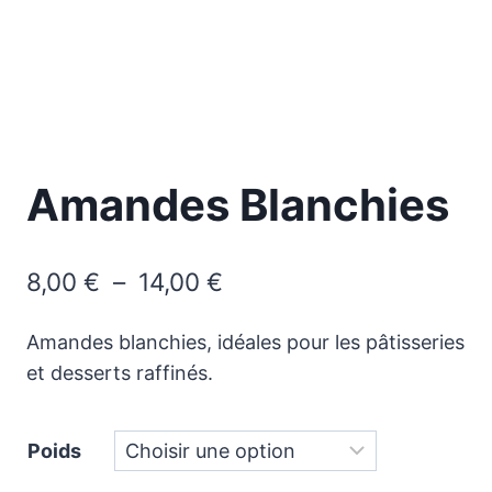
Amandes Blanchies
Plage
8,00
€
–
14,00
€
de
Amandes blanchies, idéales pour les pâtisseries
prix :
et desserts raffinés.
8,00 €
à
Poids
14,00 €