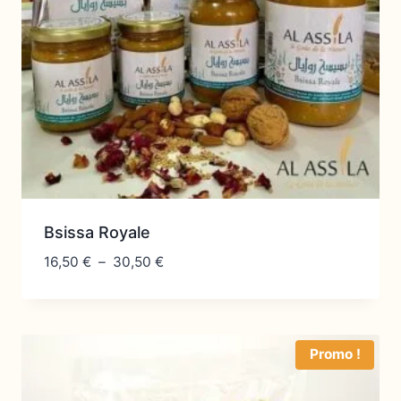
Bsissa Royale
Plage
16,50
€
–
30,50
€
de
prix :
16,50 €
à
Promo !
30,50 €