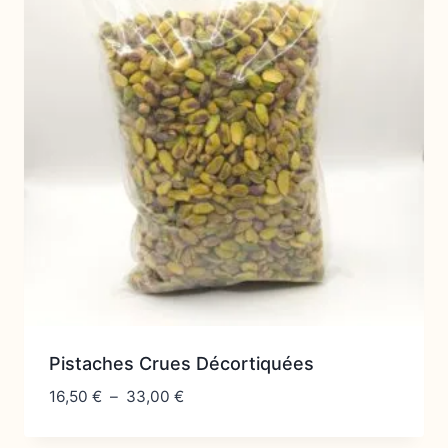
Pistaches Crues Décortiquées
Plage
16,50
€
–
33,00
€
de
prix :