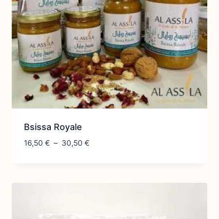
Bsissa Royale
Plage
16,50
€
–
30,50
€
de
prix :
16,50 €
à
30,50 €